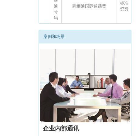
继
标准
通
商继通国际通话费
资费
号
码
案例和场景
企业内部通讯