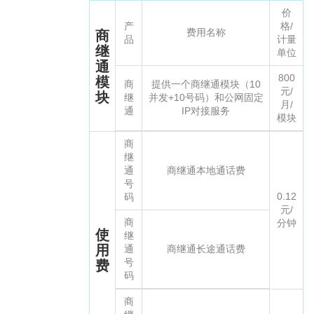
价
产
格/
商
费用名称
品
计量
继
单位
通
模
800
商
提供一个商继通模块（10
元/
块
继
并发+10号码）和公网固定
月/
通
IP对接服务
模块
商
继
通
商继通本地通话费
号
0.12
码
元/
商
分钟
使
继
用
通
商继通长途通话费
费
号
码
商