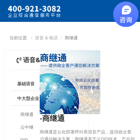
当前位置:
语音 & 电话
商继通
语音&电话
基础语音
中大型企业
商继通
-商继通
云中继
商继通是云化部署呼叫类语音产品，提供政企客
户通信解决方案；商继通基于云DID技术，产品功