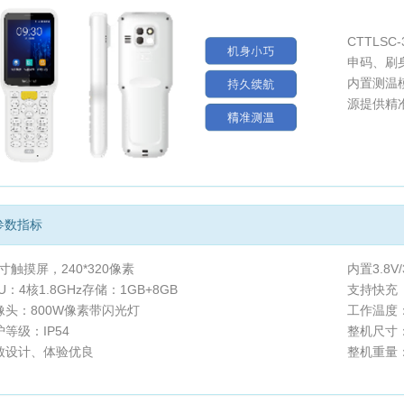
CTTLS
申码、刷
内置测温
源提供精
参数指标
8寸触摸屏，240*320像素
内置3.8V
U：4核1.8GHz存储：1GB+8GB
支持快充
像头：800W像素带闪光灯
工作温度：
等级：IP54
整机尺寸：1
致设计、体验优良
整机重量：