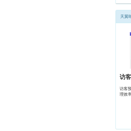
天翼
访
访客
理效