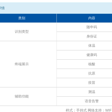
详情
类别
内容
随申码
识别类型
身份证
体温
健康码
终端展示
核酸
抗原
疫苗
测温
辅助功能
语音告警
样式：手持式 网络支持：WIFI