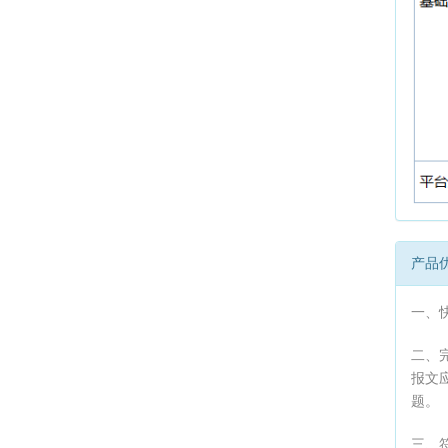
产品
一、
二、
报文
题。
三、符